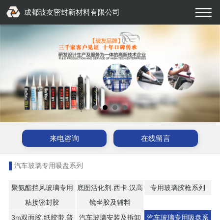
成都玻友密封新材料有限公司
来电咨询
在线留言
汽车玻璃专用吸盘系列
聚氨酯挡风玻璃专用
底图活化剂.西卡.汉高
专用玻璃胶枪系列
粘接密封胶
镜坐胶及辅料
3m双面胶.纸胶带.普
汽车玻璃安装及拆卸
汽车玻璃专用吸盘系