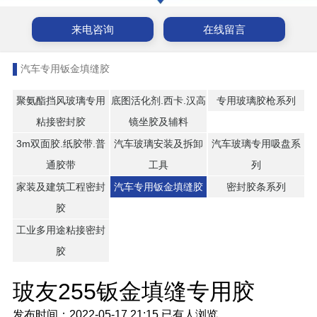
来电咨询
在线留言
汽车专用钣金填缝胶
聚氨酯挡风玻璃专用
底图活化剂.西卡.汉高
专用玻璃胶枪系列
粘接密封胶
镜坐胶及辅料
3m双面胶.纸胶带.普
汽车玻璃安装及拆卸
汽车玻璃专用吸盘系
通胶带
工具
列
家装及建筑工程密封
汽车专用钣金填缝胶
密封胶条系列
胶
工业多用途粘接密封
胶
玻友255钣金填缝专用胶
发布时间：2022-05-17 21:15
已有
人浏览